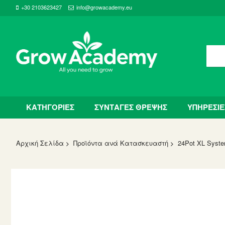
+30 2103623427
info@growacademy.eu
ΚΑΤΗΓΟΡΙΕΣ
ΣΥΝΤΑΓΕΣ ΘΡΕΨΗΣ
ΥΠΗΡΕΣΙΕ
Αρχική Σελίδα
Προϊόντα ανά Κατασκευαστή
24Pot XL Syst
Skip
to
the
end
of