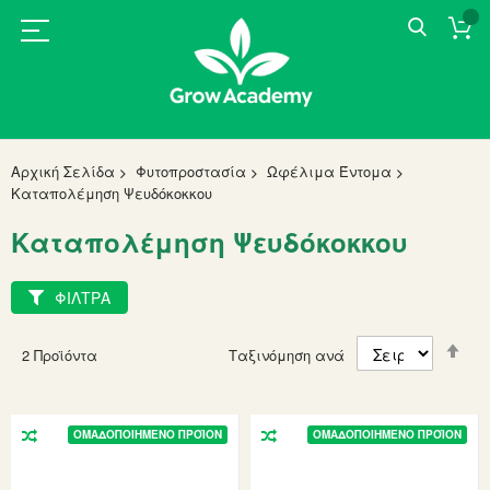
Αρχική Σελίδα
Φυτοπροστασία
Ωφέλιμα Έντομα
Καταπολέμηση Ψευδόκοκκου
Καταπολέμηση Ψευδόκοκκου
ΦΙΛΤΡΑ
Set
2
Προϊόντα
Ταξινόμηση ανά
Des
Dir
ΟΜΑΔΟΠΟΙΗΜΈΝΟ ΠΡΟΪΌΝ
ΟΜΑΔΟΠΟΙΗΜΈΝΟ ΠΡΟΪΌΝ