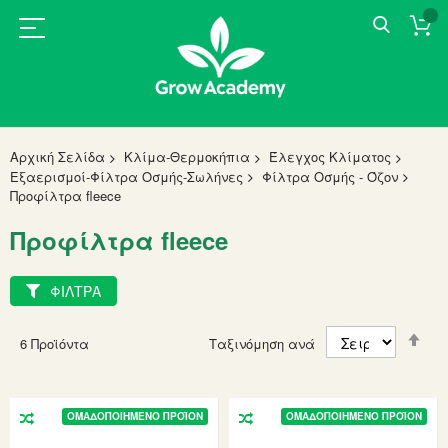
Αρχική Σελίδα
Κλίμα-Θερμοκήπια
Έλεγχος Κλίματος
Εξαερισμοί-Φίλτρα Οσμής-Σωλήνες
Φίλτρα Οσμής - Όζον
Προφίλτρα fleece
Προφίλτρα fleece
ΦΙΛΤΡΑ
Set
6
Προϊόντα
Ταξινόμηση ανά
Des
Dir
ΟΜΑΔΟΠΟΙΗΜΈΝΟ ΠΡΟΪΌΝ
ΟΜΑΔΟΠΟΙΗΜΈΝΟ ΠΡΟΪΌΝ