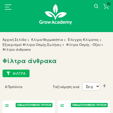
Αρχική Σελίδα
Κλίμα-Θερμοκήπια
Έλεγχος Κλίματος
Εξαερισμοί-Φίλτρα Οσμής-Σωλήνες
Φίλτρα Οσμής - Όζον
Φίλτρα άνθρακα
Φίλτρα άνθρακα
ΦΙΛΤΡΑ
Set
8
Προϊόντα
Ταξινόμηση ανά
Des
Dir
ΟΜΑΔΟΠΟΙΗΜΈΝΟ ΠΡΟΪΌΝ
ΟΜΑΔΟΠΟΙΗΜΈΝΟ ΠΡΟΪΌΝ