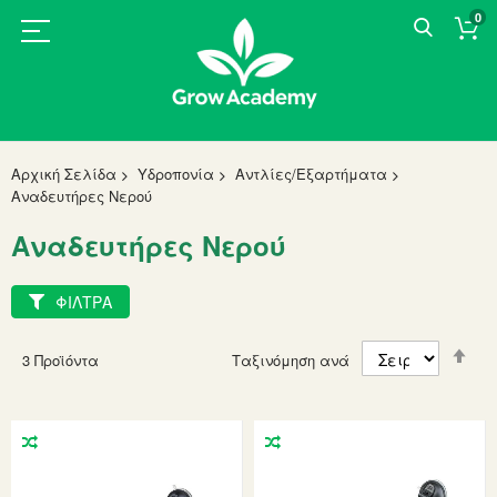
0
Αρχική Σελίδα
Υδροπονία
Αντλίες/Εξαρτήματα
Αναδευτήρες Νερού
Αναδευτήρες Νερού
ΦΙΛΤΡΑ
Set
3
Προϊόντα
Ταξινόμηση ανά
Des
Dir