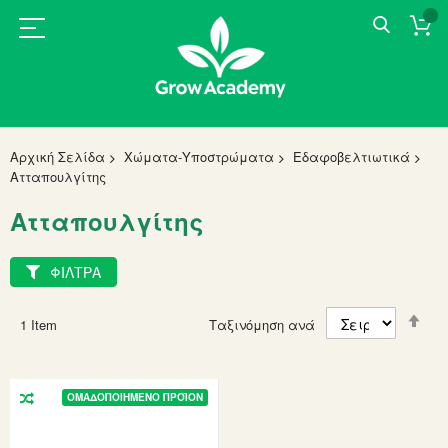
Αρχική Σελίδα
Χώματα-Υποστρώματα
Εδαφοβελτιωτικά
Ατταπουλγίτης
Ατταπουλγίτης
ΦΙΛΤΡΑ
Set
1
Item
Ταξινόμηση ανά
Des
Dir
ΟΜΑΔΟΠΟΙΗΜΈΝΟ ΠΡΟΪΌΝ