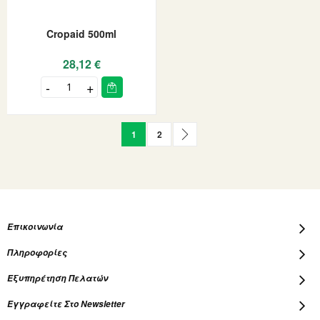
Cropaid 500ml
28,12 €
Page
You're currently reading page
Page
Page
Επόμενο
1
2
Επικοινωνία
Πληροφορίες
Εξυπηρέτηση Πελατών
Εγγραφείτε Στο Newsletter