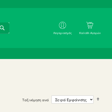
ΑΝΑΖΗΤΗΣΗ
ΜΕ
Λογαριασμός
Καλάθι Αγορών
SKU
Set
Ταξινόμηση ανά
Descen
Directi