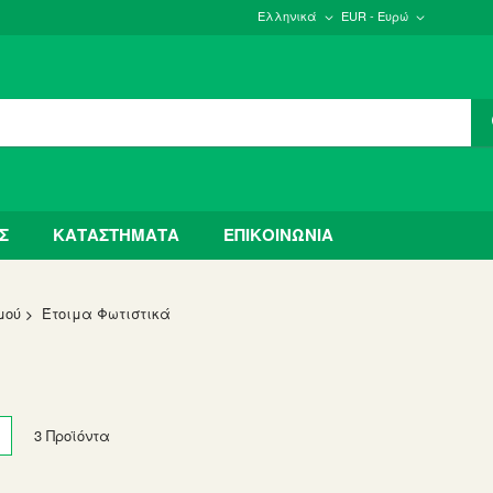
Ελληνικά
EUR - Ευρώ
Σ
ΚΑΤΑΣΤΗΜΑΤΑ
ΕΠΙΚΟΙΝΩΝΙΑ
μού
Έτοιμα Φωτιστικά
w
List
3
Προϊόντα