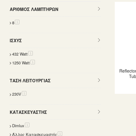
ΑΡΙΘΜΌΣ ΛΑΜΠΤΉΡΩΝ
8
item
1
ΙΣΧΎΣ
432 Watt
item
1
1250 Watt
item
1
Reflecto
Tu
ΤΆΣΗ ΛΕΙΤΟΥΡΓΊΑΣ
230V
item
1
ΚΑΤΑΣΚΕΥΑΣΤΉΣ
Dimlux
item
1
Άλλος Κατασκευαστής
item
1