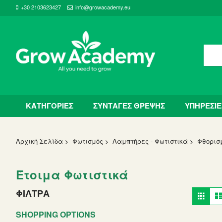
+30 2103623427
info@growacademy.eu
ΚΑΤΗΓΟΡΙΕΣ
ΣΥΝΤΑΓΕΣ ΘΡΕΨΗΣ
ΥΠΗΡΕΣΙΕ
Αρχική Σελίδα
Φωτισμός
Λαμπτήρες - Φωτιστικά
Φθορισ
Έτοιμα Φωτιστικά
Vie
ΦΙΛΤΡΑ
Grid
as
SHOPPING OPTIONS