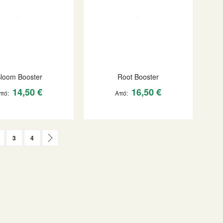
loom Booster
Root Booster
14,50 €
16,50 €
Από
Από
urrently reading page
age
Page
Page
Page
Επόμενο
3
4