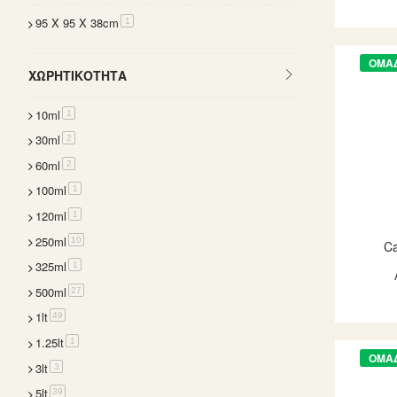
95 X 95 X 38cm
item
1
ΟΜΑ
ΧΩΡΗΤΙΚΌΤΗΤΑ
10ml
item
1
30ml
items
2
60ml
items
2
100ml
item
1
120ml
item
1
250ml
items
10
Ca
325ml
item
1
500ml
items
27
1lt
items
49
1.25lt
item
1
ΟΜΑ
3lt
items
3
5lt
items
39