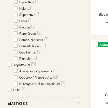
Essentials
2
Halo
1
Bioca
Superthrive
1
Ledra
6
Plagron
2
Pure4Green
3
Remo's Nutrients
8
ΟΜΑ
House&Garden
2
Geo-Humus
2
Plantalot
4
Υδροπονία
59
Ανόργανη Υδροπονία
35
Οργανική Υδροπονία
20
Καθαριστικά συστημάτων
2
CO2
18
C
ΔΙΑΣΤΆΣΕΙΣ