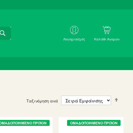
ΑΝΑΖΗΤΗΣΗ
ΜΕ
Λογαριασμός
Καλάθι Αγορών
SKU
Set
Ταξινόμηση ανά
Descen
Directi
ΟΜΑΔΟΠΟΙΗΜΈΝΟ ΠΡΟΪΌΝ
ΟΜΑΔΟΠΟΙΗΜΈΝΟ ΠΡΟΪΌΝ