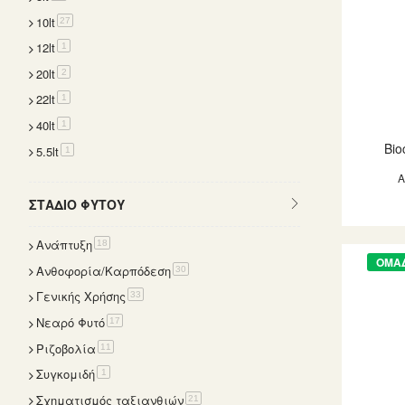
10lt
items
27
12lt
item
1
20lt
items
2
22lt
item
1
40lt
item
1
Bio
5.5lt
item
1
ΣΤΆΔΙΟ ΦΥΤΟΎ
Ανάπτυξη
items
18
ΟΜΑ
Ανθοφορία/Καρπόδεση
items
30
Γενικής Χρήσης
items
33
Νεαρό Φυτό
items
17
Ριζοβολία
items
11
Συγκομιδή
item
1
Σχηματισμός ταξιανθιών
items
21