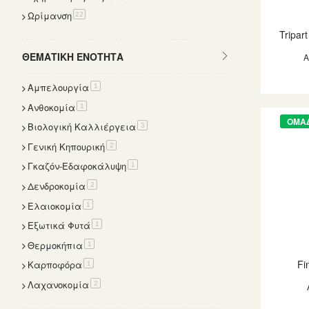
Ωρίμανση
items
22
Tripar
ΘΕΜΑΤΙΚΉ ΕΝΌΤΗΤΑ
Αμπελουργία
item
1
Ανθοκομία
item
1
ΟΜΑ
Βιολογική Καλλιέργεια
items
3
Γενική Κηπουρική
items
2
Γκαζόν-Εδαφοκάλυψη
item
1
Δενδροκομία
items
2
Ελαιοκομία
item
1
Εξωτικά Φυτά
item
1
Θερμοκήπια
item
1
Fi
Καρποφόρα
item
1
Λαχανοκομία
items
2