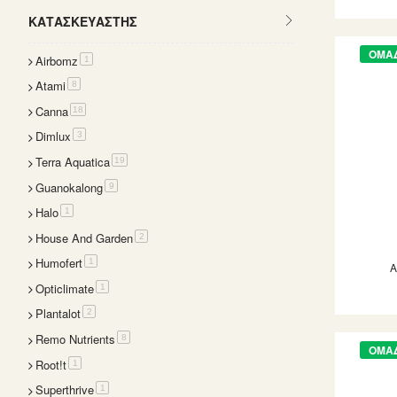
ΚΑΤΑΣΚΕΥΑΣΤΉΣ
ΟΜΑ
Airbomz
item
1
Atami
items
8
Canna
items
18
Dimlux
items
3
Terra Aquatica
items
19
Guanokalong
items
9
Halo
item
1
House And Garden
items
2
Humofert
item
1
Opticlimate
item
1
Plantalot
items
2
Remo Nutrients
items
8
ΟΜΑ
Root!t
item
1
Superthrive
item
1