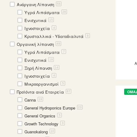
Ανόργανη Λίπανση
55
Υγρά Λιπάσματα
28
Ενισχυτικά
15
Ιχνοστοιχεία
4
Κρυσταλλικά - Υδατοδιαλυτά
8
Οργανική λίπανση
49
Υγρά Λιπάσματα
7
Ενισχυτικά
19
Ξηρή Λίπανση
14
Ιχνοστοιχεία
4
Μικροοργανισμοί
5
ΟΜΑ
Προϊόντα ανά Εταιρεία
87
Canna
19
General Hydroponics Europe
23
General Organics
5
Growth Technology
3
Guanokalong
10