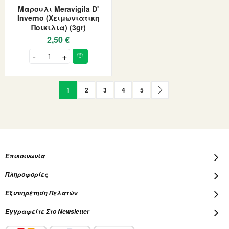
Μαρουλι Meravigila D'
Inverno (Χειμωνιατικη
Ποικιλια) (3gr)
2,50 €
Page
You're currently reading page
Page
Page
Page
Page
Page
Επόμενο
1
2
3
4
5
Επικοινωνία
Πληροφορίες
Εξυπηρέτηση Πελατών
Εγγραφείτε Στο Newsletter