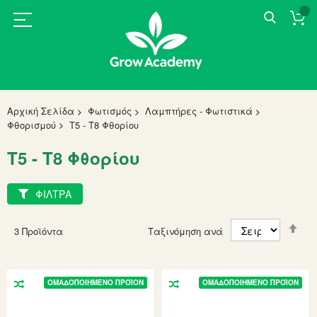
Αρχική Σελίδα
Φωτισμός
Λαμπτήρες - Φωτιστικά
Φθορισμού
T5 - T8 Φθορίου
T5 - T8 Φθορίου
ΦΙΛΤΡΑ
Set
3
Προϊόντα
Ταξινόμηση ανά
Des
Dir
ΟΜΑΔΟΠΟΙΗΜΈΝΟ ΠΡΟΪΌΝ
ΟΜΑΔΟΠΟΙΗΜΈΝΟ ΠΡΟΪΌΝ