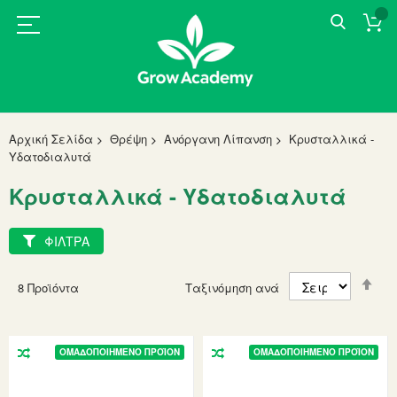
Αρχική Σελίδα
Θρέψη
Ανόργανη Λίπανση
Κρυσταλλικά -
Υδατοδιαλυτά
Κρυσταλλικά - Υδατοδιαλυτά
ΦΙΛΤΡΑ
Set
8
Προϊόντα
Ταξινόμηση ανά
Des
Dir
ΟΜΑΔΟΠΟΙΗΜΈΝΟ ΠΡΟΪΌΝ
ΟΜΑΔΟΠΟΙΗΜΈΝΟ ΠΡΟΪΌΝ