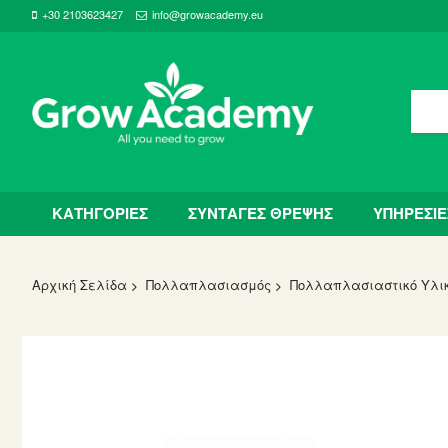
+30 2103623427
info@growacademy.eu
ΚΑΤΗΓΟΡΙΕΣ
ΣΥΝΤΑΓΕΣ ΘΡΕΨΗΣ
ΥΠΗΡΕΣΙΕ
Αρχική Σελίδα
Πολλαπλασιασμός
Πολλαπλασιαστικό Υλι
Skip
to
the
end
of