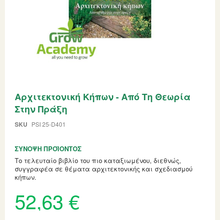
Skip
Αρχιτεκτονική Κήπων - Από Τη Θεωρία
to
the
Στην Πράξη
beginning
of
SKU
PSI 25-D401
the
images
gallery
ΣΎΝΟΨΗ ΠΡΟΪΌΝΤΟΣ
Το τελευταίο βιβλίο του πιο καταξιωμένου, διεθνώς,
συγγραφέα σε θέματα αρχιτεκτονικής και σχεδιασμού
κήπων.
52,63 €