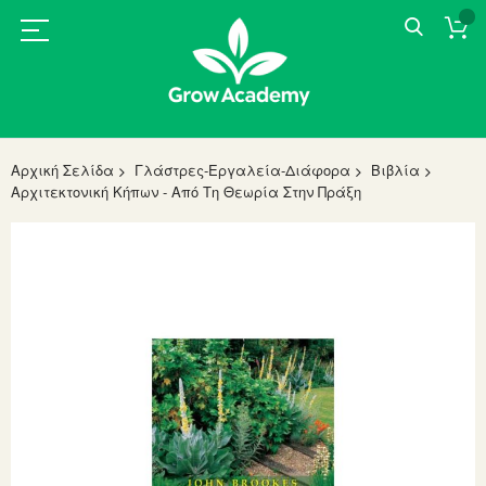
Αρχική Σελίδα
Γλάστρες-Εργαλεία-Διάφορα
Βιβλία
Αρχιτεκτονική Κήπων - Από Τη Θεωρία Στην Πράξη
Skip
to
the
end
of
the
images
gallery