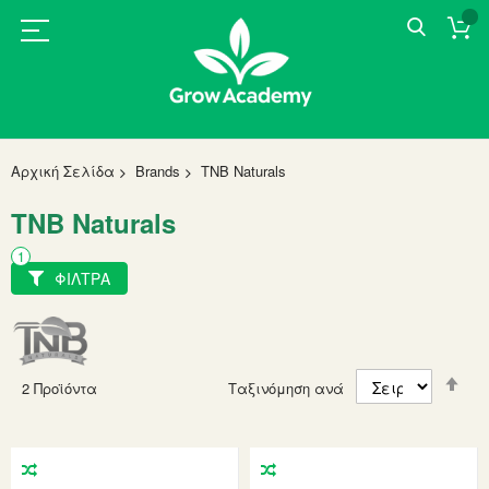
Αρχική Σελίδα
Brands
TNB Naturals
TNB Naturals
ΦΙΛΤΡΑ
Set
2
Προϊόντα
Ταξινόμηση ανά
Des
Dir