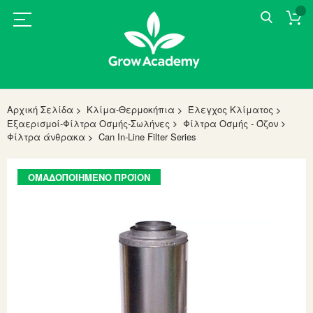
Αρχική Σελίδα
Κλίμα-Θερμοκήπια
Έλεγχος Κλίματος
Εξαερισμοί-Φίλτρα Οσμής-Σωλήνες
Φίλτρα Οσμής - Όζον
Φίλτρα άνθρακα
Can In-Line Filter Series
Skip
ΟΜΑΔΟΠΟΙΗΜΈΝΟ ΠΡΟΪΌΝ
to
the
end
of
the
images
gallery