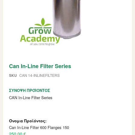
Skip
Can In-Line Filter Series
to
the
beginning
SKU
CAN 14-INLINEFILTERS
of
the
ΣΎΝΟΨΗ ΠΡΟΪΌΝΤΟΣ
images
gallery
CAN In-Line Filter Series
Grouped
product
items
Can In-Line Filter 600 Flanges 150
250,00 €