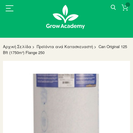
Αρχική Σελίδα
Προϊόντα ανά Κατασκευαστή
Can Original 125
Bft (1750m³) Flange 250
Skip
to
the
end
of
the
images
gallery