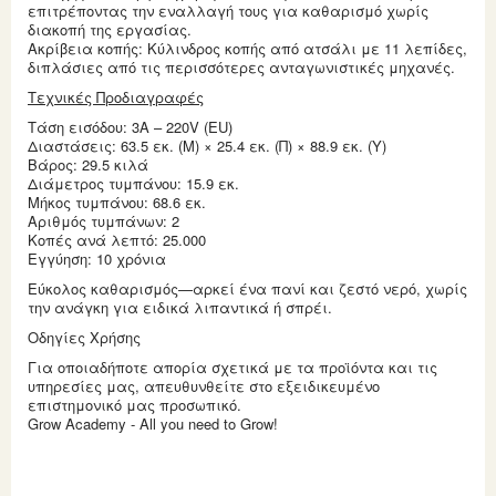
επιτρέποντας την εναλλαγή τους για καθαρισμό χωρίς
διακοπή της εργασίας.
Ακρίβεια κοπής: Κύλινδρος κοπής από ατσάλι με 11 λεπίδες,
διπλάσιες από τις περισσότερες ανταγωνιστικές μηχανές.
Τεχνικές Προδιαγραφές
Τάση εισόδου: 3A – 220V (EU)
Διαστάσεις: 63.5 εκ. (Μ) × 25.4 εκ. (Π) × 88.9 εκ. (Υ)
Βάρος: 29.5 κιλά
Διάμετρος τυμπάνου: 15.9 εκ.
Μήκος τυμπάνου: 68.6 εκ.
Αριθμός τυμπάνων: 2
Κοπές ανά λεπτό: 25.000
Εγγύηση: 10 χρόνια
Εύκολος καθαρισμός—αρκεί ένα πανί και ζεστό νερό, χωρίς
την ανάγκη για ειδικά λιπαντικά ή σπρέι.
Οδηγίες Χρήσης
Για οποιαδήποτε απορία σχετικά με τα προϊόντα και τις
υπηρεσίες μας, απευθυνθείτε στο εξειδικευμένο
επιστημονικό μας προσωπικό.
Grow Academy - All you need to Grow!