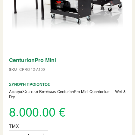
Skip
CenturionPro Mini
to
the
beginning
SKU
CPRO 12-A100
of
the
ΣΎΝΟΨΗ ΠΡΟΪΌΝΤΟΣ
images
gallery
Αποφυλλωτικό Βοτάνων CenturionPro Mini Quantanium – Wet &
Dry
8.000,00 €
ΤΜΧ