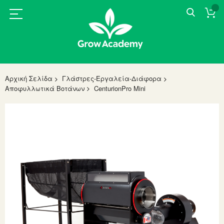
Αρχική Σελίδα
Γλάστρες-Εργαλεία-Διάφορα
Αποφυλλωτικά Βοτάνων
CenturionPro Mini
Skip
to
the
end
of
the
images
gallery