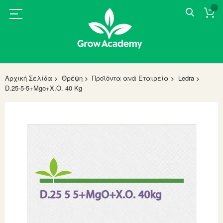
Αρχική Σελίδα
Θρέψη
Προϊόντα ανά Εταιρεία
Ledra
D.25-5-5+Mgo+X.O. 40 Kg
Skip
to
the
end
of
the
images
gallery