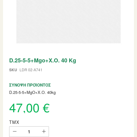
Skip
D.25-5-5+Mgo+X.O. 40 Kg
to
the
beginning
SKU
LDR 02-A741
of
the
ΣΎΝΟΨΗ ΠΡΟΪΌΝΤΟΣ
images
gallery
D.25-5-5+MgO+X.O. 40kg
47,00 €
ΤΜΧ