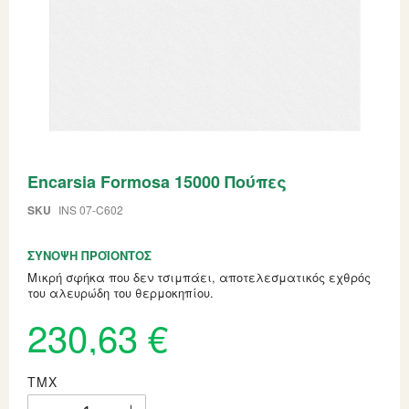
Skip
Encarsia Formosa 15000 Πούπες
to
the
beginning
SKU
INS 07-C602
of
the
ΣΎΝΟΨΗ ΠΡΟΪΌΝΤΟΣ
images
gallery
Μικρή σφήκα που δεν τσιμπάει, αποτελεσματικός εχθρός
του αλευρώδη του θερμοκηπίου.
230,63 €
ΤΜΧ