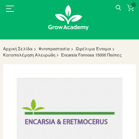
Αρχική Σελίδα
Φυτοπροστασία
Ωφέλιμα Έντομα
Καταπολέμηση Αλευρώδη
Encarsia Formosa 15000 Πούπες
Skip
to
the
end
of
the
images
gallery