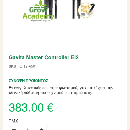
Skip
Gavita Master Controller El2
to
the
beginning
SKU
KJ 12-A501
of
the
ΣΎΝΟΨΗ ΠΡΟΪΌΝΤΟΣ
images
gallery
Επαγγελματικός controller φωτισμού, για επιτύχετε την
ιδανική ρύθμιση του τεχνητού φωτισμού σας.
383,00 €
ΤΜΧ