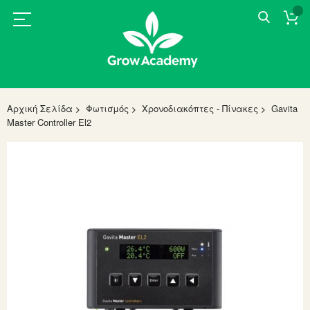
Αρχική Σελίδα
Φωτισμός
Χρονοδιακόπτες - Πίνακες
Gavita
Master Controller El2
Skip
to
the
end
of
the
images
gallery