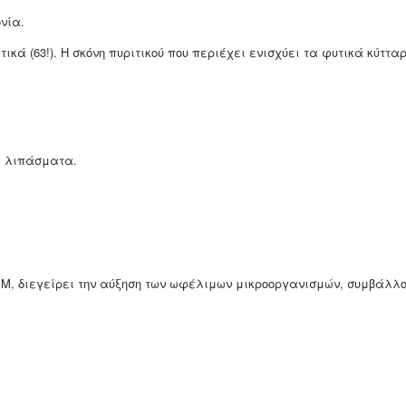
νία.
τικά (63!). Η σκόνη πυριτικού που περιέχει ενισχύει τα φυτικά κύττ
λα λιπάσματα.
ε ΒΜ, διεγείρει την αύξηση των ωφέλιμων μικροοργανισμών, συμβάλλ