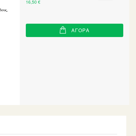
items
16,50 €
δους,
ΑΓΟΡΆ