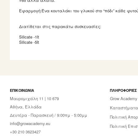
+65 άλλα άλατα.
Εφαρμογή:Ένα κουταλάκι του γλυκού στο “πόδι” κάθε φυτο
Διατίθεται στις παρακάτω συσκευασίες:
Silicate -1lt
Silicate -5lt
ΕΠΙΚΟΙΝΩΝΊΑ
ΠΛΗΡΟΦΟΡΊΕΣ
Μαυρομιχάλη 11 | 10 679
Grow Academy
Αθήνα, Ελλάδα
Καταστήματα
Δευτέρα - Παρασκευή / 9:00πμ - 5:00μμ
Πολιτική Απορ
info@growacademy.eu
Πολιτική Επι
+30 210 3623427