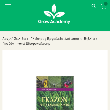
Αρχική Σελίδα
Γλάστρες-Εργαλεία-Διάφορα
Βιβλία
Γκαζόν - Φυτά Εδαφοκάλυψης
Skip
to
the
end
of
the
images
gallery