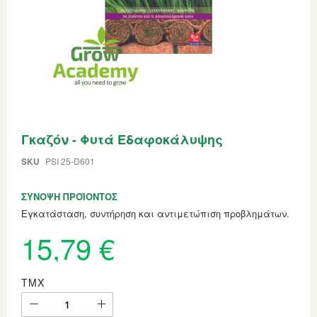
Skip
Γκαζόν - Φυτά Εδαφοκάλυψης
to
the
beginning
SKU
PSI 25-D601
of
the
ΣΎΝΟΨΗ ΠΡΟΪΌΝΤΟΣ
images
gallery
Εγκατάσταση, συντήρηση και αντιμετώπιση προβλημάτων.
15,79 €
ΤΜΧ