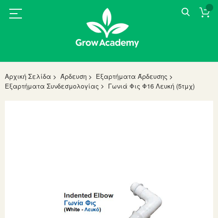
Αρχική Σελίδα
Άρδευση
Εξαρτήματα Άρδευσης
Εξαρτήματα Συνδεσμολογίας
Γωνιά Φις Φ16 Λευκή (5τμχ)
Skip
to
the
end
of
the
images
gallery