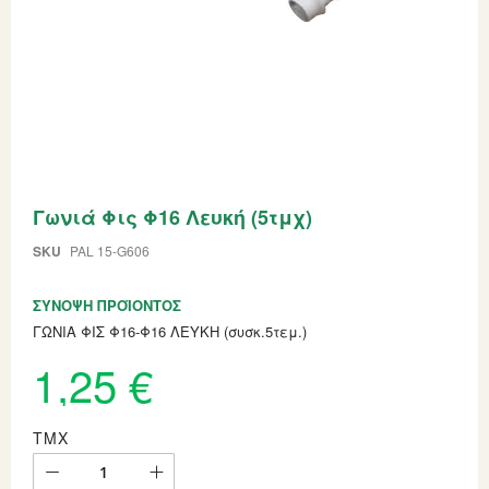
Skip
Γωνιά Φις Φ16 Λευκή (5τμχ)
to
the
beginning
SKU
PAL 15-G606
of
the
ΣΎΝΟΨΗ ΠΡΟΪΌΝΤΟΣ
images
gallery
ΓΩΝΙΑ ΦΙΣ Φ16-Φ16 ΛΕΥΚΗ (συσκ.5τεμ.)
1,25 €
ΤΜΧ