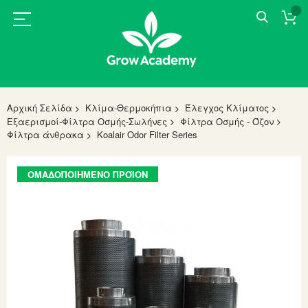
Αρχική Σελίδα
Κλίμα-Θερμοκήπια
Έλεγχος Κλίματος
Εξαερισμοί-Φίλτρα Οσμής-Σωλήνες
Φίλτρα Οσμής - Όζον
Φίλτρα άνθρακα
Koalair Odor Filter Series
Skip
ΟΜΑΔΟΠΟΙΗΜΈΝΟ ΠΡΟΪΌΝ
to
the
end
of
the
images
gallery