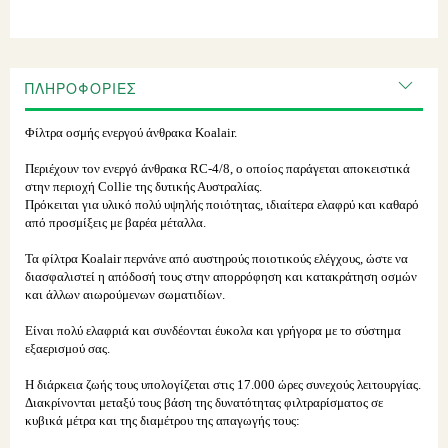
items
ΠΛΗΡΟΦΟΡΊΕΣ
Φίλτρα οσμής ενεργού άνθρακα Koalair.
Περιέχουν τον ενεργό άνθρακα RC-4/8, ο οποίος παράγεται αποκειστικά
στην περιοχή Collie της δυτικής Αυστραλίας.
Πρόκειται για υλικό πολύ υψηλής ποιότητας, ιδιαίτερα ελαφρύ και καθαρό
από προσμίξεις με βαρέα μέταλλα.
Τα φίλτρα Koalair περνάνε από αυστηρούς ποιοτικούς ελέγχους, ώστε να
διασφαλιστεί η απόδοσή τους στην απορρόφηση και κατακράτηση οσμών
και άλλων αιωρούμενων σωματιδίων.
Είναι πολύ ελαφριά και συνδέονται έυκολα και γρήγορα με το σύστημα
εξαερισμού σας.
Η διάρκεια ζωής τους υπολογίζεται στις 17.000 ώρες συνεχούς λειτουργίας.
Διακρίνονται μεταξύ τους βάση της δυνατότητας φιλτραρίσματος σε
κυβικά μέτρα και της διαμέτρου της απαγωγής τους: