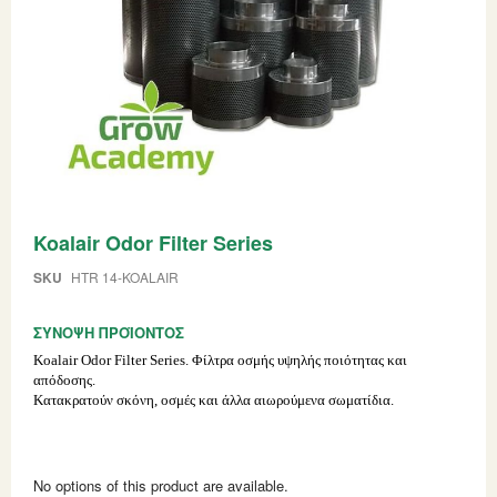
Skip
Koalair Odor Filter Series
to
the
beginning
SKU
HTR 14-KOALAIR
of
the
ΣΎΝΟΨΗ ΠΡΟΪΌΝΤΟΣ
images
gallery
Koalair Odor Filter Series. Φίλτρα οσμής υψηλής ποιότητας και
απόδοσης.
Κατακρατούν σκόνη, οσμές και άλλα αιωρούμενα σωματίδια.
Grouped
product
No options of this product are available.