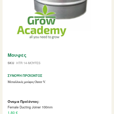
Skip
Μουφες
to
the
beginning
SKU
HTR 14-MOYFES
of
the
ΣΎΝΟΨΗ ΠΡΟΪΌΝΤΟΣ
images
gallery
Μεταλλικές μούφες Outer V.
Grouped
product
items
Female Ducting Joiner 100mm
1,80 €