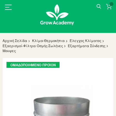
Αρχική Σελίδα
Κλίμα-Θερμοκήπια
Έλεγχος Κλίματος
Εξαερισμοί-Φίλτρα Οσμής-Σωλήνες
Εξαρτήματα Σύνδεσης
Μουφες
Skip
ΟΜΑΔΟΠΟΙΗΜΈΝΟ ΠΡΟΪΌΝ
to
the
end
of
the
images
gallery