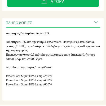
ΑΓΟΡΆ
ΠΛΗΡΟΦΟΡΊΕΣ
Λαμπτήρες Powerplant Super HPS.
Λαμπτήρες HPS από την εταιρία Powerplant. Παράγουν ερυθρό φάσμα
φωτός (2100K), περισσότερο κατάλληλο για τις φάσεις της ανθοφορίας και
της καρποφορίας.
Παράγουν πολύ υψηλά επίπεδα φωτεινότητας και η διάρκεια ζωής τους
φτάνει μέχρι και 24000 ώρες.
Διατίθενται στις παρακάτω εκδόσεις:
PowerPlant Super HPS Lamp /250W
PowerPlant Super HPS Lamp /400W
PowerPlant Super HPS Lamp /600W