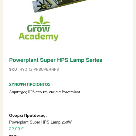
Skip
Powerplant Super HPS Lamp Series
to
the
beginning
SKU
HYD 12-PPSUPERHPS
of
the
ΣΎΝΟΨΗ ΠΡΟΪΌΝΤΟΣ
images
gallery
Λαμπτήρες HPS από την εταιρία Powerplant.
Grouped
product
items
Powerplant Super HPS Lamp 250W
22,00 €