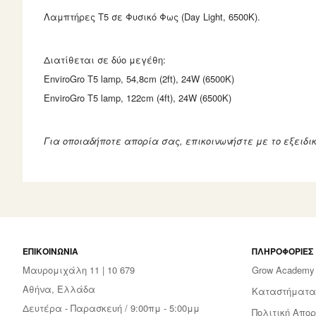
Λαμπτήρες Τ5 σε Φυσικό Φως (Day Light, 6500K).
Διατίθεται σε δύο μεγέθη:
EnviroGro T5 lamp, 54,8cm (2ft), 24W (6500K)
EnviroGro T5 lamp, 122cm (4ft), 24W (6500K)
Για οποιαδήποτε απορία σας, επικοινωνήστε με το εξειδ
ΕΠΙΚΟΙΝΩΝΊΑ
ΠΛΗΡΟΦΟΡΊΕΣ
Μαυρομιχάλη 11 | 10 679
Grow Academy
Αθήνα, Ελλάδα
Καταστήματα
Δευτέρα - Παρασκευή / 9:00πμ - 5:00μμ
Πολιτική Απορ