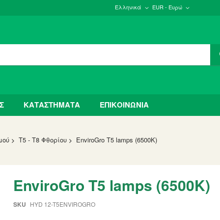
Ελληνικά
EUR - Ευρώ
Σ
ΚΑΤΑΣΤΗΜΑΤΑ
ΕΠΙΚΟΙΝΩΝΙΑ
μού
T5 - T8 Φθορίου
EnviroGro T5 lamps (6500K)
EnviroGro T5 lamps (6500K)
SKU
HYD 12-T5ENVIROGRO