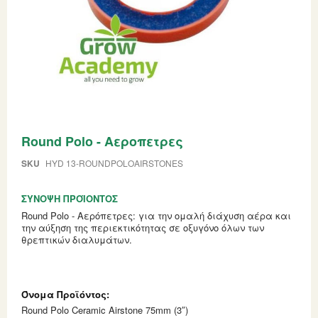
Skip
Round Polo - Αεροπετρες
to
the
beginning
SKU
HYD 13-ROUNDPOLOAIRSTONES
of
the
ΣΎΝΟΨΗ ΠΡΟΪΌΝΤΟΣ
images
gallery
Round Polo - Αερόπετρες: για την ομαλή διάχυση αέρα και
την αύξηση της περιεκτικότητας σε οξυγόνο όλων των
θρεπτικών διαλυμάτων.
Grouped
product
items
Round Polo Ceramic Airstone 75mm (3″)