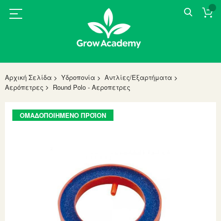
Αρχική Σελίδα
Υδροπονία
Αντλίες/Εξαρτήματα
Αερόπετρες
Round Polo - Αεροπετρες
Skip
ΟΜΑΔΟΠΟΙΗΜΈΝΟ ΠΡΟΪΌΝ
to
the
end
of
the
images
gallery