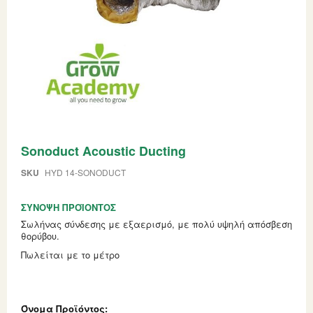
Skip
Sonoduct Acoustic Ducting
to
the
beginning
SKU
HYD 14-SONODUCT
of
the
ΣΎΝΟΨΗ ΠΡΟΪΌΝΤΟΣ
images
gallery
Σωλήνας σύνδεσης με εξαερισμό, με πολύ υψηλή απόσβεση
θορύβου.
Πωλείται με το μέτρο
Grouped
product