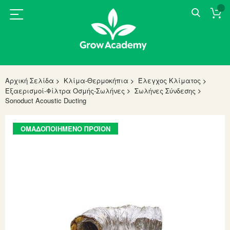
Αρχική Σελίδα
Κλίμα-Θερμοκήπια
Έλεγχος Κλίματος
Εξαερισμοί-Φίλτρα Οσμής-Σωλήνες
Σωλήνες Σύνδεσης
Sonoduct Acoustic Ducting
Skip
ΟΜΑΔΟΠΟΙΗΜΈΝΟ ΠΡΟΪΌΝ
to
the
end
of
the
images
gallery