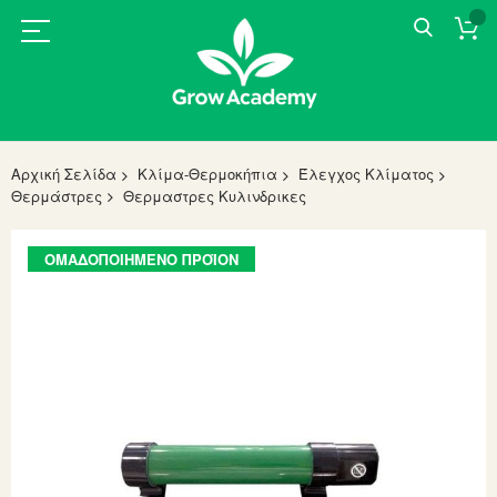
Αρχική Σελίδα
Κλίμα-Θερμοκήπια
Έλεγχος Κλίματος
Θερμάστρες
Θερμαστρες Κυλινδρικες
Skip
ΟΜΑΔΟΠΟΙΗΜΈΝΟ ΠΡΟΪΌΝ
to
the
end
of
the
images
gallery