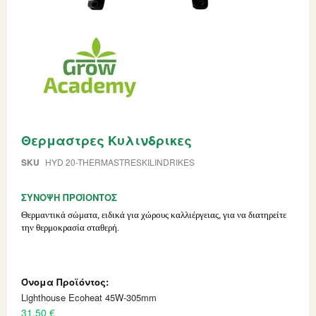
Skip
Θερμαστρες Κυλινδρικες
to
the
beginning
SKU
HYD 20-THERMASTRESKILINDRIKES
of
the
ΣΎΝΟΨΗ ΠΡΟΪΌΝΤΟΣ
images
gallery
Θερμαντικά σώματα, ειδικά για χώρους καλλιέργειας, για να διατηρείτε
την θερμοκρασία σταθερή.
Grouped
product
items
Lighthouse Ecoheat 45W-305mm
31,50 €