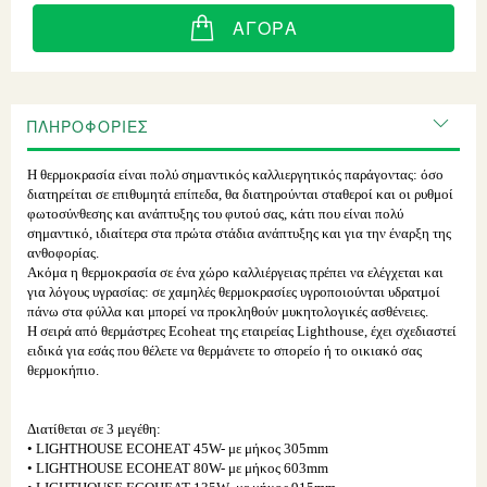
ΑΓΟΡΆ
ΠΛΗΡΟΦΟΡΊΕΣ
Η θερμοκρασία είναι πολύ σημαντικός καλλιεργητικός παράγοντας: όσο
διατηρείται σε επιθυμητά επίπεδα, θα διατηρούνται σταθεροί και οι ρυθμοί
φωτοσύνθεσης και ανάπτυξης του φυτού σας, κάτι που είναι πολύ
σημαντικό, ιδιαίτερα στα πρώτα στάδια ανάπτυξης και για την έναρξη της
ανθοφορίας.
Ακόμα η θερμοκρασία σε ένα χώρο καλλιέργειας πρέπει να ελέγχεται και
για λόγους υγρασίας: σε χαμηλές θερμοκρασίες υγροποιούνται υδρατμοί
πάνω στα φύλλα και μπορεί να προκληθούν μυκητολογικές ασθένειες.
Η σειρά από θερμάστρες Ecoheat της εταιρείας Lighthouse, έχει σχεδιαστεί
ειδικά για εσάς που θέλετε να θερμάνετε το σπορείο ή το οικιακό σας
θερμοκήπιο.
Διατίθεται σε 3 μεγέθη:
• LIGHTHOUSE ECOHEAT 45W- με μήκος 305mm
• LIGHTHOUSE ECOHEAT 80W- με μήκος 603mm