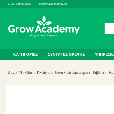
+30 2103623427
info@growacademy.eu
ΚΑΤΗΓΟΡΙΕΣ
ΣΥΝΤΑΓΕΣ ΘΡΕΨΗΣ
ΥΠΗΡΕΣΙΕ
Αρχική Σελίδα
Γλάστρες-Εργαλεία-Διάφορα
Βιβλία
Ημ
Skip
to
the
end
of