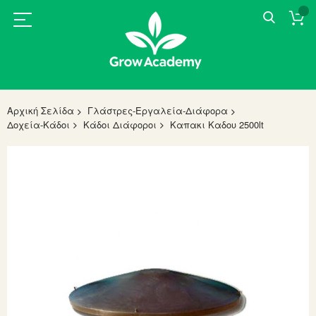
Αρχική Σελίδα
Γλάστρες-Εργαλεία-Διάφορα
Δοχεία-Κάδοι
Κάδοι Διάφοροι
Καπακι Καδου 2500lt
Skip
to
the
end
of
the
images
gallery