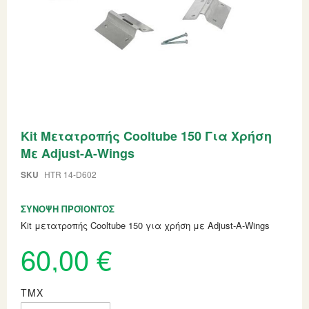
Skip
Kit Μετατροπής Cooltube 150 Για Χρήση
to
the
Με Adjust-A-Wings
beginning
of
SKU
HTR 14-D602
the
images
gallery
ΣΎΝΟΨΗ ΠΡΟΪΌΝΤΟΣ
Kit μετατροπής Cooltube 150 για χρήση με Adjust-A-Wings
60,00 €
ΤΜΧ