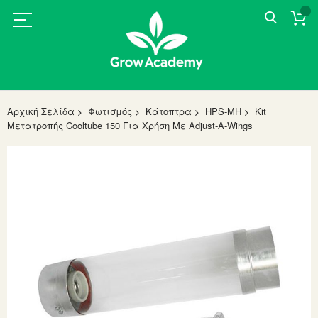
Αρχική Σελίδα
Φωτισμός
Κάτοπτρα
HPS-MH
Kit
Μετατροπής Cooltube 150 Για Χρήση Με Adjust-A-Wings
Skip
to
the
end
of
the
images
gallery