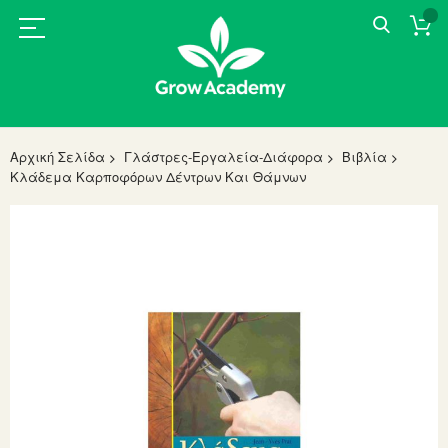
Αρχική Σελίδα
Γλάστρες-Εργαλεία-Διάφορα
Βιβλία
Κλάδεμα Καρποφόρων Δέντρων Και Θάμνων
Skip
to
the
end
of
the
images
gallery