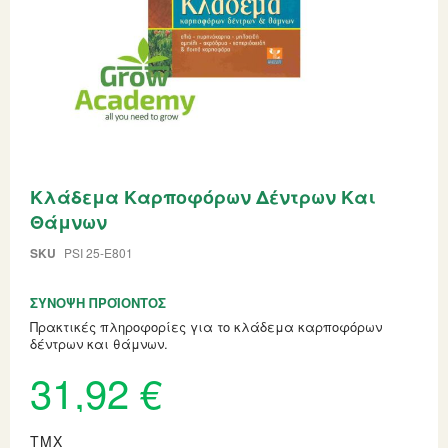
Skip
Κλάδεμα Καρποφόρων Δέντρων Και
to
the
Θάμνων
beginning
of
SKU
PSI 25-E801
the
images
gallery
ΣΎΝΟΨΗ ΠΡΟΪΌΝΤΟΣ
Πρακτικές πληροφορίες για το κλάδεμα καρποφόρων
δέντρων και θάμνων.
31,92 €
ΤΜΧ