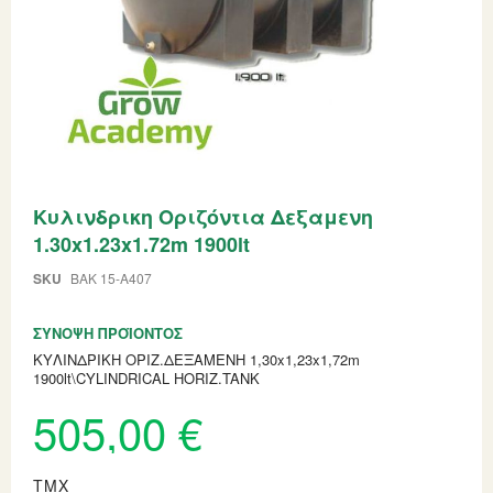
Skip
Κυλινδρικη Οριζόντια Δεξαμενη
to
the
1.30x1.23x1.72m 1900lt
beginning
of
SKU
BAK 15-A407
the
images
gallery
ΣΎΝΟΨΗ ΠΡΟΪΌΝΤΟΣ
ΚΥΛΙΝΔΡΙΚΗ ΟΡΙΖ.ΔΕΞΑΜΕΝΗ 1,30x1,23x1,72m
1900lt\CYLINDRICAL HORIZ.TANK
505,00 €
ΤΜΧ