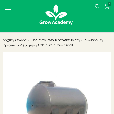
0
Αρχική Σελίδα
Προϊόντα ανά Κατασκευαστή
Κυλινδρικη
Οριζόντια Δεξαμενη 1.30x1.23x1.72m 1900lt
Skip
to
the
end
of
the
images
gallery