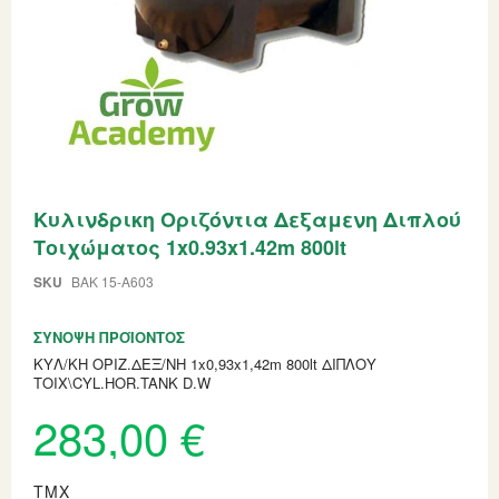
Skip
Κυλινδρικη Οριζόντια Δεξαμενη Διπλού
to
the
Τοιχώματος 1x0.93x1.42m 800lt
beginning
of
SKU
BAK 15-A603
the
images
gallery
ΣΎΝΟΨΗ ΠΡΟΪΌΝΤΟΣ
ΚΥΛ/KH ΟΡΙΖ.ΔΕΞ/ΝΗ 1x0,93x1,42m 800lt ΔΙΠΛΟΥ
ΤΟΙΧ\CYL.HOR.TANK D.W
283,00 €
ΤΜΧ