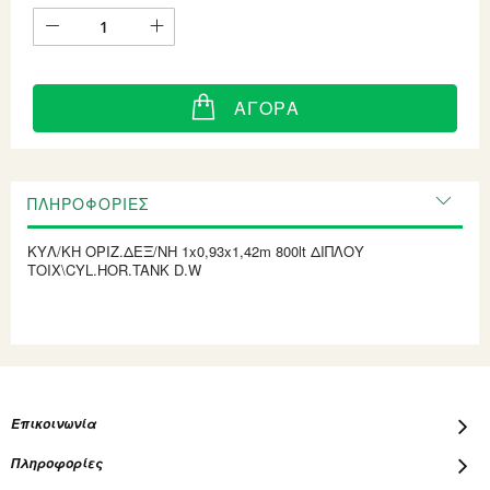
ΑΓΟΡΆ
ΠΛΗΡΟΦΟΡΊΕΣ
ΚΥΛ/KH ΟΡΙΖ.ΔΕΞ/ΝΗ 1x0,93x1,42m 800lt ΔΙΠΛΟΥ
ΤΟΙΧ\CYL.HOR.TANK D.W
Επικοινωνία
Πληροφορίες