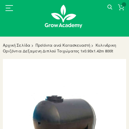
Αρχική Σελίδα
Προϊόντα ανά Κατασκευαστή
Κυλινδρικη
Οριζόντια Δεξαμενη Διπλού Τοιχώματος 1x0.93x1.42m 800lt
Skip
to
the
end
of
the
images
gallery