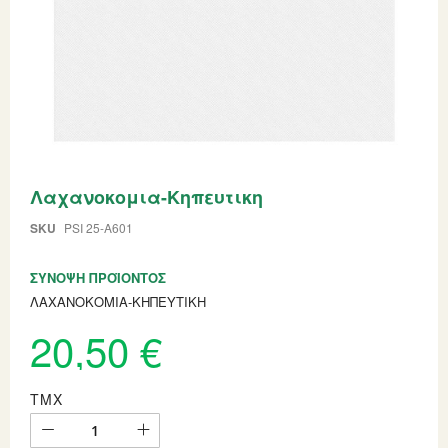
Skip
Λαχανοκομια-Κηπευτικη
to
the
beginning
SKU
PSI 25-A601
of
the
ΣΎΝΟΨΗ ΠΡΟΪΌΝΤΟΣ
images
gallery
ΛΑΧΑΝΟΚΟΜΙΑ-ΚΗΠΕΥΤΙΚΗ
20,50 €
ΤΜΧ