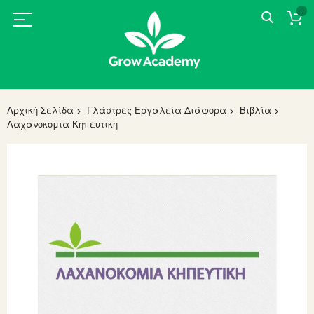
Αρχική Σελίδα
Γλάστρες-Εργαλεία-Διάφορα
Βιβλία
Λαχανοκομια-Κηπευτικη
Skip
to
the
end
of
the
images
gallery