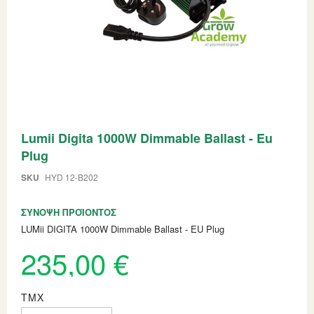
Skip
Lumii Digita 1000W Dimmable Ballast - Eu
to
the
Plug
beginning
of
SKU
HYD 12-B202
the
images
gallery
ΣΎΝΟΨΗ ΠΡΟΪΌΝΤΟΣ
LUMii DIGITA 1000W Dimmable Ballast - EU Plug
235,00 €
ΤΜΧ