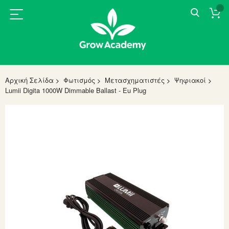
Αρχική Σελίδα
Φωτισμός
Μετασχηματιστές
Ψηφιακοί
Lumii Digita 1000W Dimmable Ballast - Eu Plug
Skip
to
the
end
of
the
images
gallery