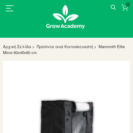
Αρχική Σελίδα
Προϊόντα ανά Κατασκευαστή
Mammoth Elite
Micro 60x45x60 cm
Skip
to
the
end
of
the
images
gallery