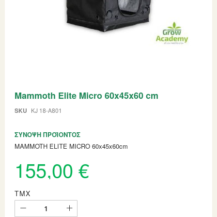
Skip
Mammoth Elite Micro 60x45x60 cm
to
the
beginning
SKU
KJ 18-A801
of
the
ΣΎΝΟΨΗ ΠΡΟΪΌΝΤΟΣ
images
gallery
MAMMOTH ELITE MICRO 60x45x60cm
155,00 €
ΤΜΧ