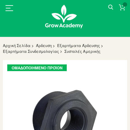
Αρχική Σελίδα
Άρδευση
Εξαρτήματα Άρδευσης
Εξαρτήματα Συνδεσμολογίας
Συστολές Αμερικής
Skip
ΟΜΑΔΟΠΟΙΗΜΈΝΟ ΠΡΟΪΌΝ
to
the
end
of
the
images
gallery