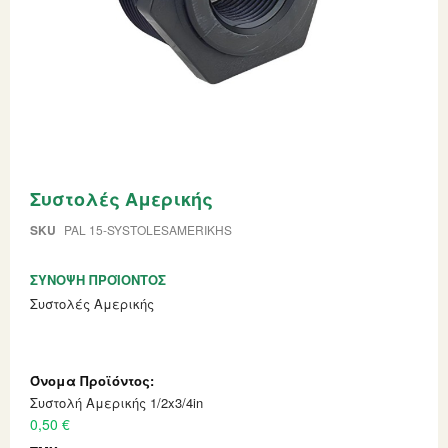
Skip
Συστολές Αμερικής
to
the
beginning
SKU
PAL 15-SYSTOLESAMERIKHS
of
the
ΣΎΝΟΨΗ ΠΡΟΪΌΝΤΟΣ
images
gallery
Συστολές Αμερικής
Grouped
product
items
Συστολή Αμερικής 1/2x3/4in
0,50 €