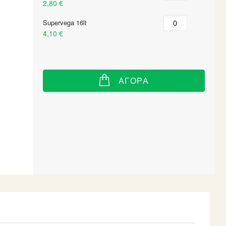
items
2,80 €
Supervega 16lt
4,10 €
ΑΓΟΡΆ