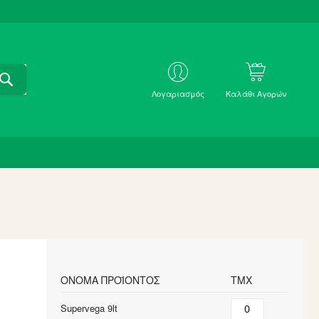
ΑΝΑΖΗΤΗΣΗ
ΜΕ
Λογαριασμός
Καλάθι Αγορών
SKU
ΌΝΟΜΑ ΠΡΟΪΌΝΤΟΣ
ΤΜΧ
Grouped
Supervega 9lt
product