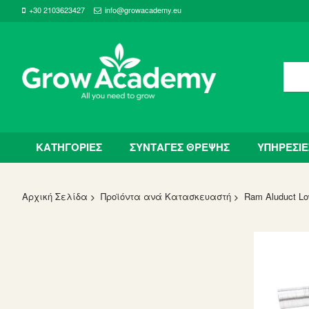
+30 2103623427
info@growacademy.eu
ΚΑΤΗΓΟΡΙΕΣ
ΣΥΝΤΑΓΕΣ ΘΡΕΨΗΣ
ΥΠΗΡΕΣΙΕ
Αρχική Σελίδα
Προϊόντα ανά Κατασκευαστή
Ram Aluduct L
Skip
to
the
end
of