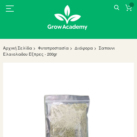
Αρχική Σελίδα
Φυτοπροστασία
Διάφορα
Σαπουνι
Ελαιολαδου Εξπρες - 200gr
Skip
to
the
end
of
the
images
gallery