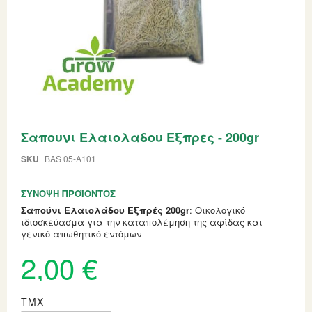
Skip
Σαπουνι Ελαιολαδου Εξπρες - 200gr
to
the
beginning
SKU
BAS 05-A101
of
the
ΣΎΝΟΨΗ ΠΡΟΪΌΝΤΟΣ
images
gallery
Σαπούνι Ελαιολάδου Εξπρές 200gr
: Οικολογικό
ιδιοσκεύασμα για την καταπολέμηση της αφίδας και
γενικό απωθητικό εντόμων
2,00 €
ΤΜΧ