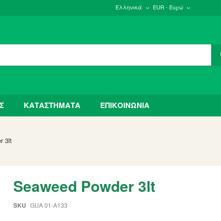
Ελληνικά
EUR - Ευρώ
Σ
ΚΑΤΑΣΤΗΜΑΤΑ
ΕΠΙΚΟΙΝΩΝΙΑ
 3lt
Seaweed Powder 3lt
SKU
GUA 01-A133