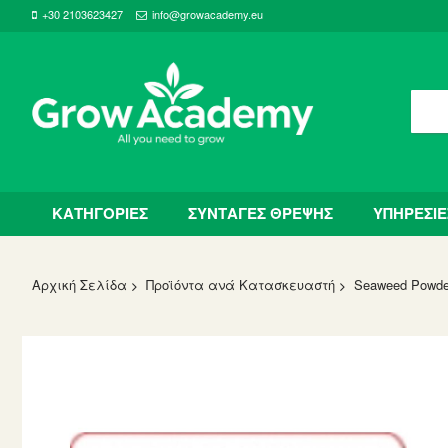
+30 2103623427
info@growacademy.eu
ΚΑΤΗΓΟΡΙΕΣ
ΣΥΝΤΑΓΕΣ ΘΡΕΨΗΣ
ΥΠΗΡΕΣΙΕ
Αρχική Σελίδα
Προϊόντα ανά Κατασκευαστή
Seaweed Powder
Skip
to
the
end
of