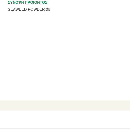
ΣΎΝΟΨΗ ΠΡΟΪΌΝΤΟΣ
SEAWEED POWDER 3lt