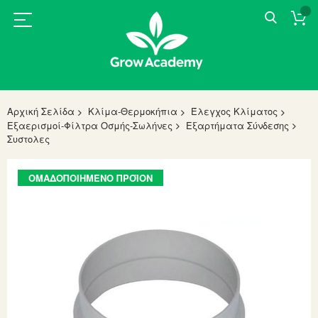
Αρχική Σελίδα
Κλίμα-Θερμοκήπια
Έλεγχος Κλίματος
Εξαερισμοί-Φίλτρα Οσμής-Σωλήνες
Εξαρτήματα Σύνδεσης
Συστολες
Skip
ΟΜΑΔΟΠΟΙΗΜΈΝΟ ΠΡΟΪΌΝ
to
the
end
of
the
images
gallery