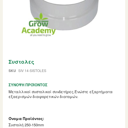
Skip
Συστολες
to
the
beginning
SKU
SIV 14-SISTOLES
of
the
ΣΎΝΟΨΗ ΠΡΟΪΌΝΤΟΣ
images
gallery
Μεταλλικοί συστολικοί συνδετήρες.Ενώστε εξαρτήματα
εξαερισμών διαφορετικών διατομών.
Grouped
product
items
Συστολή 250-150mm