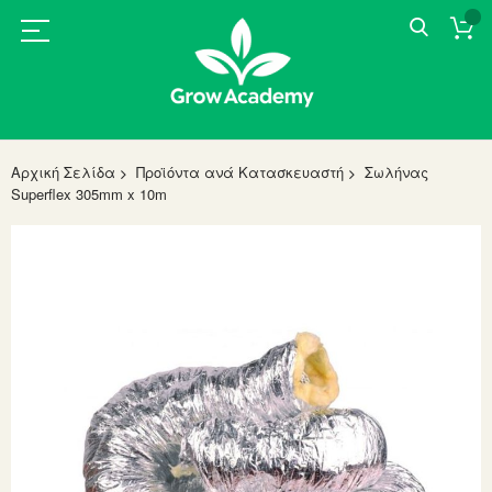
Αρχική Σελίδα
Προϊόντα ανά Κατασκευαστή
Σωλήνας
Superflex 305mm x 10m
Skip
to
the
end
of
the
images
gallery