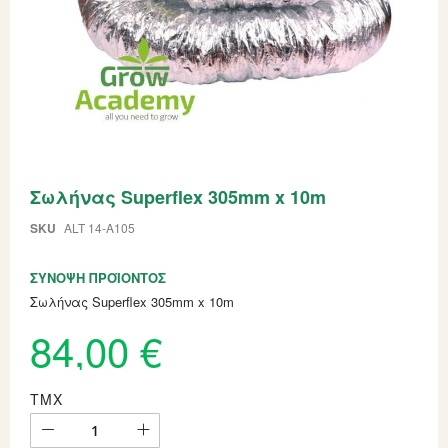
Skip
Σωλήνας Superflex 305mm x 10m
to
the
beginning
SKU
ALT 14-A105
of
the
ΣΎΝΟΨΗ ΠΡΟΪΌΝΤΟΣ
images
gallery
Σωλήνας Superflex 305mm x 10m
84,00 €
ΤΜΧ