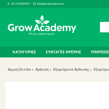
+30 2103623427
info@growacademy.eu
ΚΑΤΗΓΟΡΙΕΣ
ΣΥΝΤΑΓΕΣ ΘΡΕΨΗΣ
ΥΠΗΡΕΣΙΕ
Αρχική Σελίδα
Άρδευση
Εξαρτήματα Άρδευσης
Εξαρτήμα
Skip
to
the
end
of