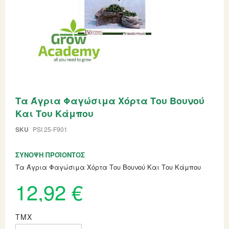
Skip
Τα Άγρια Φαγώσιμα Χόρτα Του Βουνού
to
the
Και Του Κάμπου
beginning
of
SKU
PSI 25-F901
the
images
gallery
ΣΎΝΟΨΗ ΠΡΟΪΌΝΤΟΣ
Τα Άγρια Φαγώσιμα Χόρτα Του Βουνού Και Του Κάμπου
12,92 €
ΤΜΧ