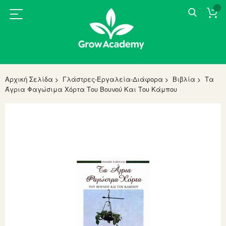
Αρχική Σελίδα
Γλάστρες-Εργαλεία-Διάφορα
Βιβλία
Τα
Άγρια Φαγώσιμα Χόρτα Του Βουνού Και Του Κάμπου
Skip
to
the
end
of
the
images
gallery