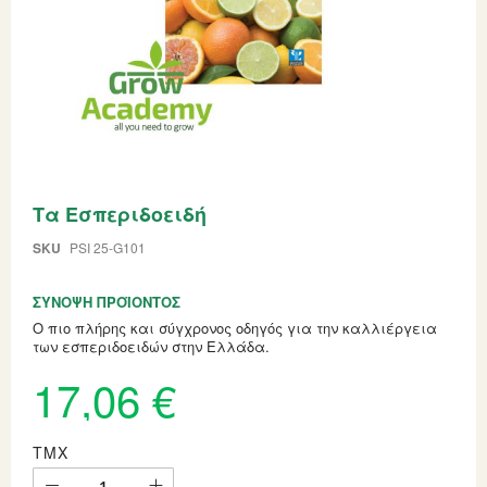
Skip
Τα Εσπεριδοειδή
to
the
beginning
SKU
PSI 25-G101
of
the
ΣΎΝΟΨΗ ΠΡΟΪΌΝΤΟΣ
images
gallery
Ο πιο πλήρης και σύγχρονος οδηγός για την καλλιέργεια
των εσπεριδοειδών στην Ελλάδα.
17,06 €
ΤΜΧ