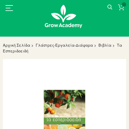
Αρχική Σελίδα
Γλάστρες-Εργαλεία-Διάφορα
Βιβλία
Τα
Εσπεριδοειδή
Skip
to
the
end
of
the
images
gallery